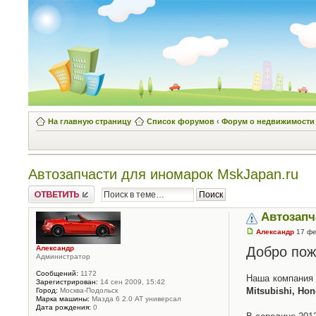
На главную страницу
Список форумов
‹
Форум о недвижимости
Автозапчасти для иномарок MskJapan.ru
Написать
комментарии
Автозапч
Александр
17 фе
Александр
Добро пож
Администратор
Сообщений:
1172
Наша компания 
Зарегистрирован:
14 сен 2009, 15:42
Mitsubishi, Hond
Город:
Москва-Подольск
Марка машины:
Мазда 6 2.0 АТ универсал
Дата рождения:
0