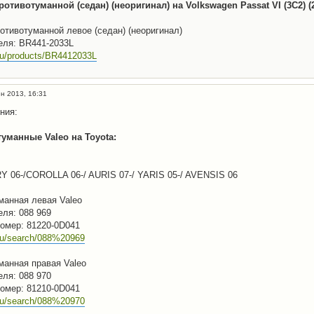
отивотуманной (седан) (неоригинал) на Volkswagen Passat VI (3C2) (
отивотуманной левое (седан) (неоригинал)
еля: BR441-2033L
.ru/products/BR4412033L
н 2013, 16:31
ния:
уманные Valeo на Toyota:
Y 06-/COROLLA 06-/ AURIS 07-/ YARIS 05-/ AVENSIS 06
манная левая Valeo
еля: 088 969
омер: 81220-0D041
.ru/search/088%20969
манная правая Valeo
еля: 088 970
омер: 81210-0D041
.ru/search/088%20970