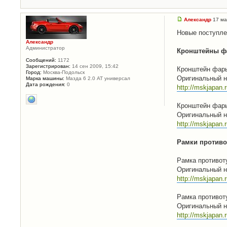
Александр
17 ма
Новые поступле
Александр
Администратор
Кронштейны фа
Сообщений:
1172
Зарегистрирован:
14 сен 2009, 15:42
Кронштейн фары
Город:
Москва-Подольск
Оригинальный н
Марка машины:
Мазда 6 2.0 АТ универсал
Дата рождения:
0
http://mskjapan
Кронштейн фары
Оригинальный н
http://mskjapan
Рамки противот
Рамка противот
Оригинальный н
http://mskjapan
Рамка противот
Оригинальный н
http://mskjapan