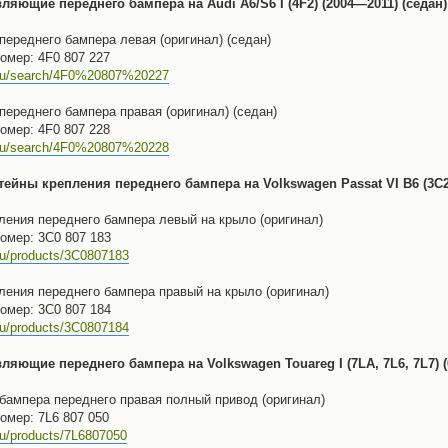
яющие переднего бампера на Audi A6/S6 I (4F2) (2004—2011) (седан)
ереднего бампера левая (оригинал) (седан)
омер: 4F0 807 227
.ru/search/4F0%20807%20227
ереднего бампера правая (оригинал) (седан)
омер: 4F0 807 228
.ru/search/4F0%20807%20228
йны крепления переднего бампера на Volkswagen Passat VI B6 (3C2)
ления переднего бампера левый на крыло (оригинал)
омер: 3C0 807 183
ru/products/3C0807183
ления переднего бампера правый на крыло (оригинал)
омер: 3C0 807 184
ru/products/3C0807184
яющие переднего бампера на Volkswagen Touareg I (7LA, 7L6, 7L7) (0
ампера переднего правая полный привод (оригинал)
омер: 7L6 807 050
ru/products/7L6807050