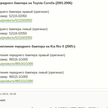
еднего бампера на Toyota Corolla (2001-2006):
днего бампера правый (оригинал)
омер: 52115-02050
ru/products/5211502050
днего бампера левый (оригинал)
омер: 52116-02050
ru/products/5211602050
пления переднего бампера на Kia Rio II (2005-):
ления переднего бампера правый (оригинал)
омер: 86516-1G000
.ru/products/865161G000
ления переднего бампера левый (оригинал)
омер: 86515-1G000
.ru/products/865151G000
н 2013, 16:29
ния: