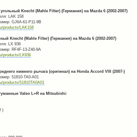
угольный Knecht (Mahle Filter) (Германия) на Mazda 6 (2002-2007)
еля: LAK 158
омер: GJ6A-61-P11-9B
ru/products/LAK158
ый Knecht (Mahle Filter) (Германия) на Mazda 6 (2002-2007)
еля: LX 936
омер: RF4F-13-Z40-9A
ru/products/LX936
еднего нижнего рычага (оригинал) на Honda Accord VIII (2007-)
омер: 51810-TA0-A01
.ru/products/51810TA0A01
уманные Valeo L=R на Mitsubishi:
 )