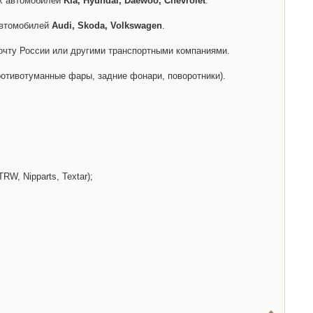
их автомобилей
Kia, Hyundai, Daewoo, Chevrolet
.
автомобилей
Audi, Skoda, Volkswagen
.
очту России или другими транспортными компаниями.
отивотуманные фары, задние фонари, поворотники).
W, Nipparts, Textar);