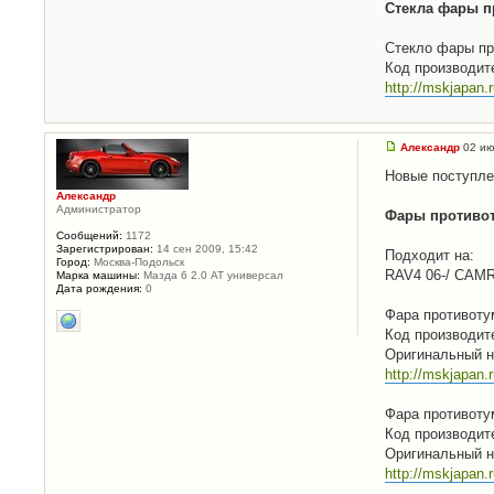
Стекла фары пр
Стекло фары пр
Код производит
http://mskjapan
Александр
02 ию
Новые поступле
Александр
Администратор
Фары противот
Сообщений:
1172
Зарегистрирован:
14 сен 2009, 15:42
Подходит на:
Город:
Москва-Подольск
RAV4 06-/ CAMR
Марка машины:
Мазда 6 2.0 АТ универсал
Дата рождения:
0
Фара противоту
Код производит
Оригинальный н
http://mskjapan
Фара противоту
Код производит
Оригинальный н
http://mskjapan