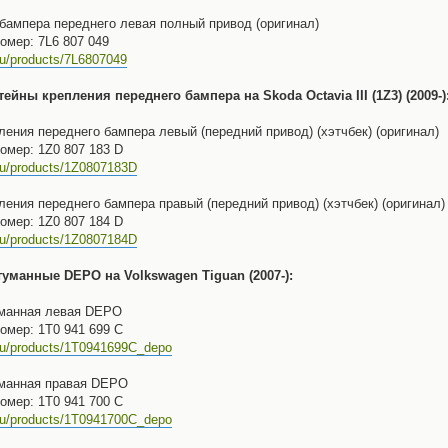
ампера переднего левая полный привод (оригинал)
омер: 7L6 807 049
ru/products/7L6807049
йны крепления переднего бампера на Skoda Octavia III (1Z3) (2009-)
ения переднего бампера левый (передний привод) (хэтчбек) (оригинал)
омер: 1Z0 807 183 D
.ru/products/1Z0807183D
ения переднего бампера правый (передний привод) (хэтчбек) (оригинал)
омер: 1Z0 807 184 D
.ru/products/1Z0807184D
уманные DEPO на Volkswagen Tiguan (2007-):
уманная левая DEPO
омер: 1T0 941 699 C
.ru/products/1T0941699C_depo
уманная правая DEPO
омер: 1T0 941 700 C
.ru/products/1T0941700C_depo