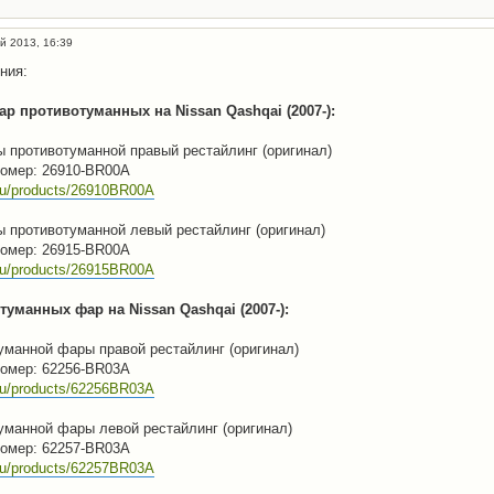
й 2013, 16:39
ния:
р противотуманных на Nissan Qashqai (2007-):
 противотуманной правый рестайлинг (оригинал)
омер: 26910-BR00A
.ru/products/26910BR00A
 противотуманной левый рестайлинг (оригинал)
омер: 26915-BR00A
.ru/products/26915BR00A
уманных фар на Nissan Qashqai (2007-):
уманной фары правой рестайлинг (оригинал)
омер: 62256-BR03A
.ru/products/62256BR03A
уманной фары левой рестайлинг (оригинал)
омер: 62257-BR03A
.ru/products/62257BR03A