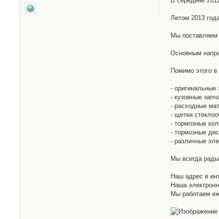
В середине 201
Летом 2013 год
Мы поставляем 
Основным напра
Помимо этого в
- оригинальные 
- кузовные запч
- расходные ма
- щетки стеклоо
- тормозные кол
- тормозные дис
- различные эл
Мы всегда рады
Наш адрес в ин
Наша электронн
Мы работаем еже