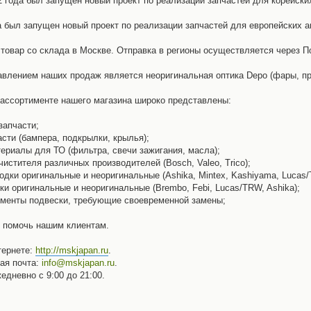
2 года был запущен новый проект по реализации запчастей для корейск
а был запущен новый проект по реализации запчастей для европейских 
товар со склада в Москве. Отправка в регионы осуществляется через П
влением наших продаж является неоригинальная оптика Depo (фары, пр
 ассортименте нашего магазина широко представлены:
запчасти;
асти (бампера, подкрылки, крылья);
териалы для ТО (фильтра, свечи зажигания, масла);
чистителя различных производителей (Bosch, Valeo, Trico);
одки оригинальные и неоригинальные (Ashika, Mintex, Kashiyama, Lucas/TR
ки оригинальные и неоригинальные (Brembo, Febi, Lucas/TRW, Ashika);
ементы подвески, требующие своевременной замены;
 помочь нашим клиентам.
тернете:
http://mskjapan.ru
.
ая почта:
info@mskjapan.ru
.
дневно с 9:00 до 21:00.