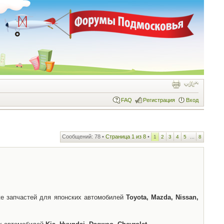
FAQ
Регистрация
Вход
Сообщений: 78 •
Страница
1
из
8
•
...
1
2
3
4
5
8
же запчастей для японских автомобилей
Toyota, Mazda, Nissan,