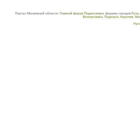
Портал Московской области:
Главный форум Подмосковья
, форумы городов
Руза
Волоколамск
,
Подольск
,
Королев
,
Мы
Рус