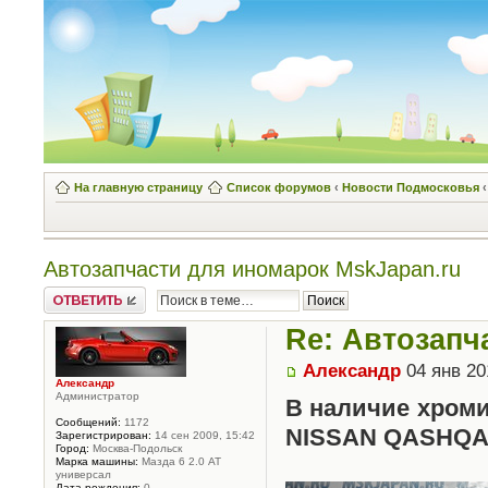
На главную страницу
Список форумов
‹
Новости Подмосковья
‹
Автозапчасти для иномарок MskJapan.ru
Написать
комментарии
Re: Автозапч
Александр
04 янв 20
Александр
Администратор
В наличие хроми
Сообщений:
1172
NISSAN QASHQAI 
Зарегистрирован:
14 сен 2009, 15:42
Город:
Москва-Подольск
Марка машины:
Мазда 6 2.0 АТ
универсал
Дата рождения:
0