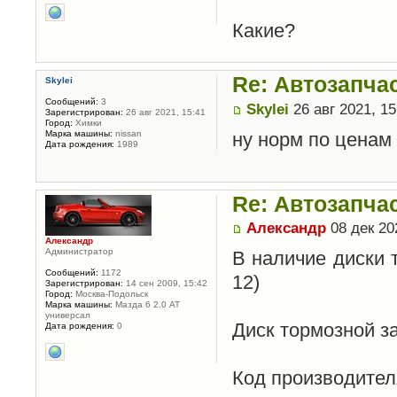
Какие?
Re: Автозапча
Skylei
Сообщений:
3
Skylei
26 авг 2021, 15
Зарегистрирован:
26 авг 2021, 15:41
Город:
Химки
ну норм по ценам
Марка машины:
nissan
Дата рождения:
1989
Re: Автозапча
Александр
08 дек 20
Александр
Администратор
В наличие диски 
Сообщений:
1172
12)
Зарегистрирован:
14 сен 2009, 15:42
Город:
Москва-Подольск
Марка машины:
Мазда 6 2.0 АТ
универсал
Диск тормозной за
Дата рождения:
0
Код производител