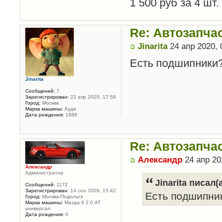
1 500 руб за 4 шт.
Re: Автозапча
Jinarita
24 апр 2020, 
Есть подшипники
Jinarita
Сообщений:
7
Зарегистрирован:
22 апр 2020, 17:58
Город:
Москва
Марка машины:
Ауди
Дата рождения:
1988
Re: Автозапча
Александр
24 апр 20
Александр
Администратор
Jinarita писал(а
Сообщений:
1172
Зарегистрирован:
14 сен 2009, 15:42
Есть подшипни
Город:
Москва-Подольск
Марка машины:
Мазда 6 2.0 АТ
универсал
Дата рождения:
0